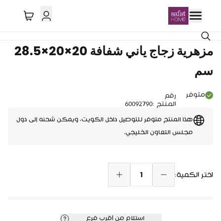
توصيل دول الخليج
مزهرية زجاج ياني شفافة 20×20×28.5
سم
متوفر
رقم
المنتج
:
60092790
هذا المنتج متوفر للتوصيل داخل الكويت، ويمكن شحنه إلى دول
مجلس التعاون الخليجي.
1
اختر الكمية:
استلام من أقرب فرع