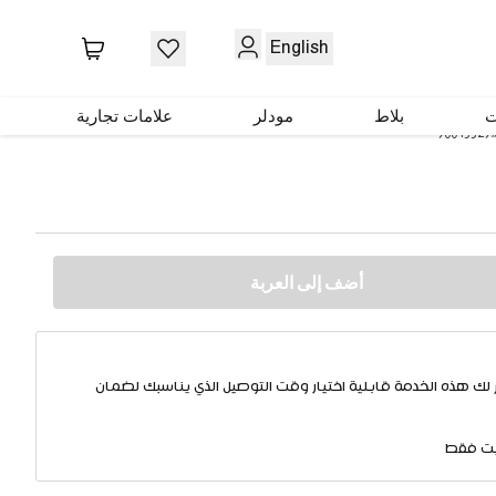
English
ت
بلاط
مودلر
علامات تجارية
90045529
أضف إلى العربة
 لك هذه الخدمة قابلية اختيار وقت التوصيل الذي يناسبك لضمان
يت فقط