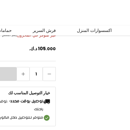
طاولة طعام فولا 8 مقاعد بني
اكسسوارات المنزل
فرش السرير
حماما
غير متوفر في المخزون
رقم المنتج
#
105
د.ك.
.
000
1
خيار التوصيل المناسب لك
توصيل بوقت محدد:
.توفر
راحتك
متوفر للتوصيل داخل الكو