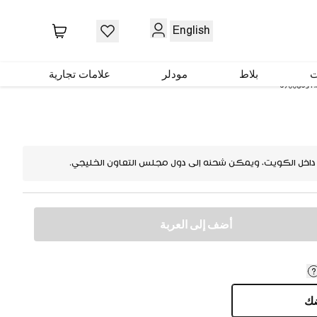
English
ت
بلاط
مودلر
علامات تجارية
69008631
 داخل الكويت، ويمكن شحنه إلى دول مجلس التعاون الخليجي.
أضف إلى العربة
ضك