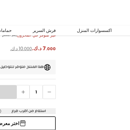
كوشيّة ترين بيضاء 50×50 سم
اكسسوارات المنزل
فرش السرير
حماما
غير متوفر في المخزون
رقم المنتج
#
7
د.ك.
10
د.ك.
.
000
.
000
هذا المنتج متوفر للتوصيل
1
استلام من أقرب فرع
اختر معر