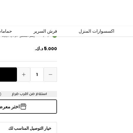
طقم فناجين قهوة رينغز 6 قط
اكسسوارات المنزل
فرش السرير
حماما
متوفر
رقم المنتج
#
60094513
5
د.ك.
.
000
1
استلام من أقرب فرع
اختر معر
خيار التوصيل المناسب لك