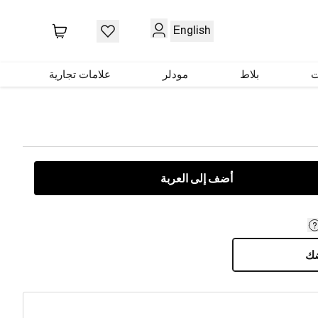
English
ع أسود
ت
بلاط
مودلر
علامات تجارية
أضف إلى العربة
ضك