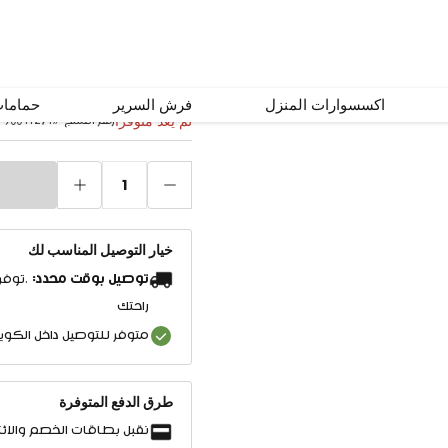
صوفا رايا للقعدات الخارجية 1 مقعد
اكسسوارات المنزل
فرش السرير
حماما
لم يعد متوفرًا
رقم المنتج
#
90041274
1
خيار التوصيل المناسب لك
توصيل بوقت محدد:
.توفر
راحتك
متوفر للتوصيل داخل الكو
طرق الدفع المتوفرة
نقبل بطاقات الخصم والائت