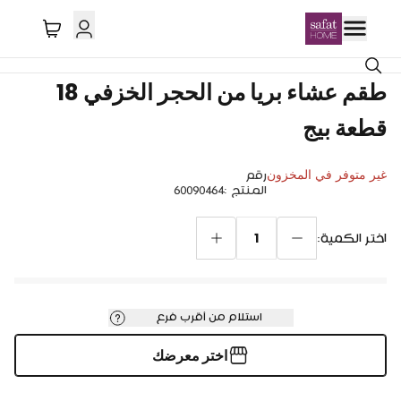
طقم عشاء بريا من الحجر الخزفي 18
قطعة بيج
غير متوفر في المخزون
رقم
المنتج
:
60090464
1
اختر الكمية:
استلام من أقرب فرع
اختر معرضك