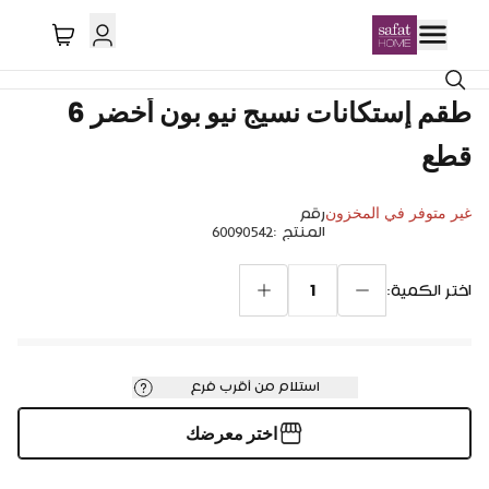
خصم 78%
طقم إستكانات نسيج نيو بون أخضر 6
قطع
غير متوفر في المخزون
رقم
المنتج
:
60090542
1
اختر الكمية:
استلام من أقرب فرع
اختر معرضك