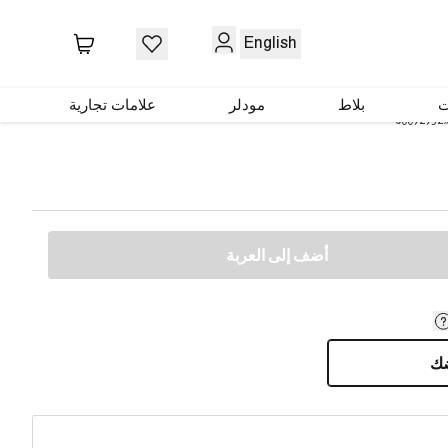
English
ت
بلاط
مودلر
علامات تجارية
60092952
أضف إلى العربة
ضك