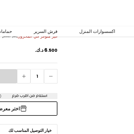
مصباح طاولة LED ميا قابل للشحن ذهبي ارتفاع 35.5 سم
اكسسوارات المنزل
فرش السرير
حماما
غير متوفر في المخزون
رقم المنتج
#
6
د.ك.
.
500
1
استلام من أقرب فرع
اختر معر
خيار التوصيل المناسب لك