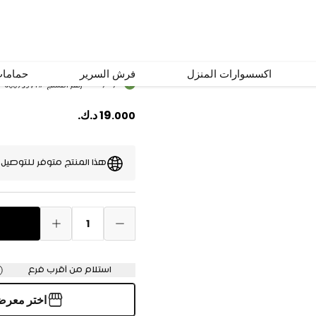
طقم استكانات لاينز 6 قطع أزرق/أخ
اكسسوارات المنزل
فرش السرير
حماما
متوفر
رقم المنتج
#
60093571
19
د.ك.
.
000
هذا المنتج متوفر للتوصيل
1
استلام من أقرب فرع
اختر معر