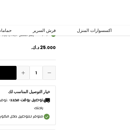
طاولة جانبية ليليان 
اكسسوارات المنزل
فرش السرير
حماما
متوفر
رقم المنتج
#
90045160
25
د.ك.
.
000
1
خيار التوصيل المناسب لك
توصيل بوقت محدد:
.توفر
راحتك
متوفر للتوصيل داخل الكو