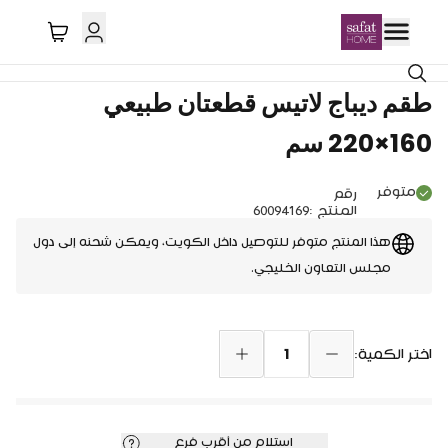
توصيل دول الخليج
طقم ديباج لاتيس قطعتان طبيعي
160×220 سم
متوفر
رقم
المنتج
:
60094169
هذا المنتج متوفر للتوصيل داخل الكويت، ويمكن شحنه إلى دول
مجلس التعاون الخليجي.
1
اختر الكمية:
استلام من أقرب فرع