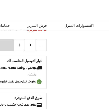
طقم غرفة نوم كيلي 180×200 مع خزانة ملا
اكسسوارات المنزل
فرش السرير
حماما
لم يعد متوفرًا
رقم المنتج
#
97011580
1
خيار التوصيل المناسب لك
توصيل بوقت محدد:
.توفر
راحتك
متوفر للتوصيل داخل الكو
طرق الدفع المتوفرة
نقبل بطاقات الخصم والائت