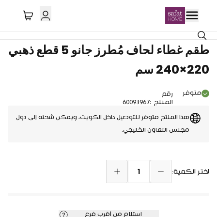
توصيل دول الخليج
خصم 25%
طقم غطاء لحاف مُطرز جانو 5 قطع ذهبي
220×240 سم
متوفر
رقم
المنتج
:
60093967
هذا المنتج متوفر للتوصيل داخل الكويت، ويمكن شحنه إلى دول
مجلس التعاون الخليجي.
1
اختر الكمية:
استلام من أقرب فرع