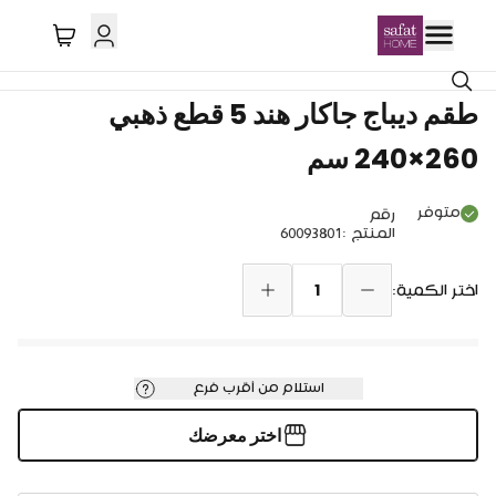
طقم ديباج جاكار هند 5 قطع ذهبي
260×240 سم
متوفر
رقم
المنتج
:
60093801
1
اختر الكمية:
استلام من أقرب فرع
اختر معرضك