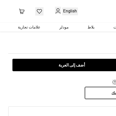
English
ت
بلاط
مودلر
علامات تجارية
أضف إلى العربة
ضك