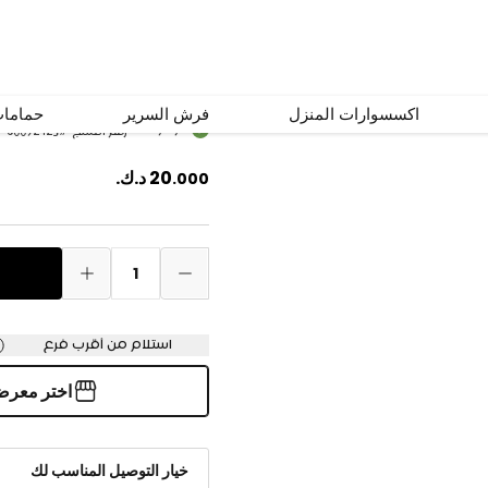
سجّادة جالي بيج ‎100×200 سم
اكسسوارات المنزل
فرش السرير
حماما
متوفر
رقم المنتج
#
60092423
20
د.ك.
.
000
1
استلام من أقرب فرع
اختر معر
خيار التوصيل المناسب لك