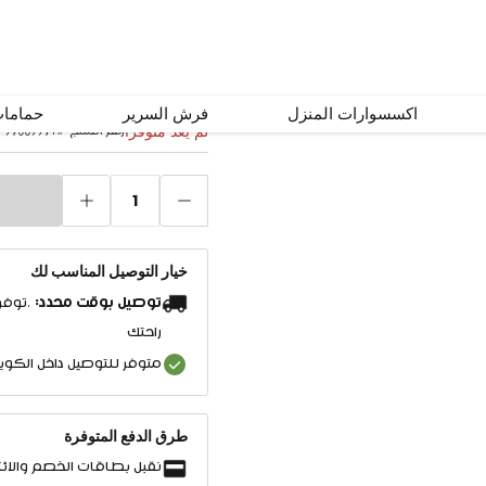
طقم كنبة بيانكا ورد
اكسسوارات المنزل
فرش السرير
حماما
لم يعد متوفرًا
رقم المنتج
#
97009971
1
خيار التوصيل المناسب لك
توصيل بوقت محدد:
.توفر
راحتك
متوفر للتوصيل داخل الكو
طرق الدفع المتوفرة
نقبل بطاقات الخصم والائت